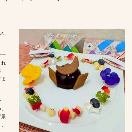
ス
ケー
され
添
げま
ー
め、
背景
り、