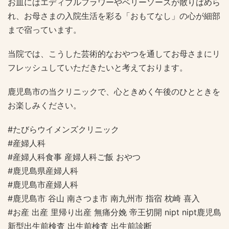
お皿にはエディブルフラワーやベリーソースが散りばめら
れ、お母さまの入院生活を彩る「おもてなし」の心が細部
まで宿っています。
当院では、こうした芸術的なおやつを通してお母さまにリ
フレッシュしていただきたいと考えております。
鹿児島市の当クリニックで、心ときめく午後のひとときを
お楽しみください。
#たびらウイメンズクリニック
#産婦人科
#産婦人科食事 産婦人科ご飯 おやつ
#鹿児島県産婦人科
#鹿児島市産婦人科
#鹿児島市 谷山 南さつま市 南九州市 指宿 枕崎 喜入
#お産 出産 里帰り出産 無痛分娩 帝王切開 nipt nipt鹿児島
新型出生前検査 出生前検査 出生前診断