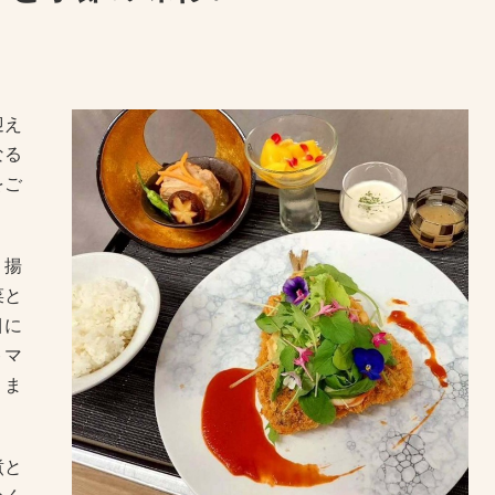
迎え
なる
をご
く揚
菜と
目に
トマ
りま
煮と