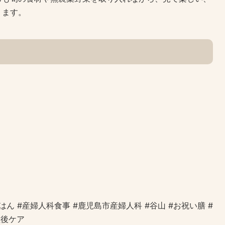
ります。
ん #産婦人科食事 #鹿児島市産婦人科 #谷山 #お祝い膳 #
産後ケア