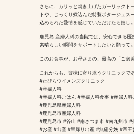
さらに、カリッと焼き上げたガーリックト
トや、じっくり煮込んだ特製ポタージュス
込められた愛情を感じていただけたら嬉し
鹿児島 産婦人科の当院では、安心できる医
素晴らしい瞬間をサポートしたいと願って
このお食事が、お母さまの、最高の「ご褒
これからも、皆様に寄り添うクリニックで
#たびらウイメンズクリニック
#産婦人科
#産婦人科ごはん #産婦人科食事 #産婦人科
#鹿児島県産婦人科
#鹿児島市産婦人科
#鹿児島市 #谷山 #南さつま市 #南九州市 #
#お産 #出産 #里帰り出産 #無痛分娩 #帝王切