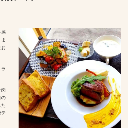
を感
さま
なお
トラ
レ肉
口の
れた
ポテ