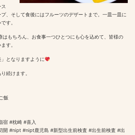
ース
ープ、そして食後にはフルーツのデザートまで。一皿一皿に
いです。
療はもちろん、お食事一つひとつにも心を込めて、皆様の
います。
美」となりますように
あり続けます。
ご飯
指宿 #枕崎 #喜入
開 #nipt #nipt鹿児島 #新型出生前検査 #出生前検査 #出