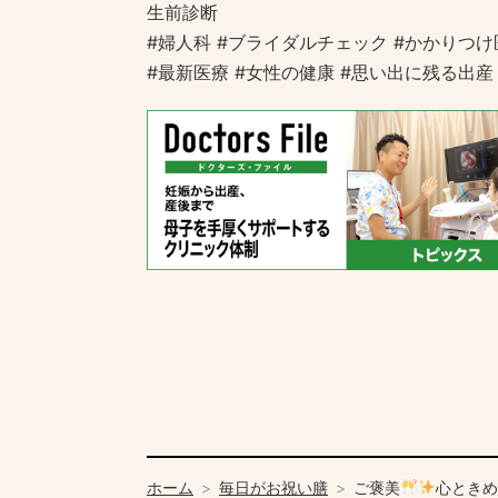
生前診断
#婦人科 #ブライダルチェック #かかりつけ
#最新医療 #女性の健康 #思い出に残る出産
ホーム
毎日がお祝い膳
ご褒美
心ときめ