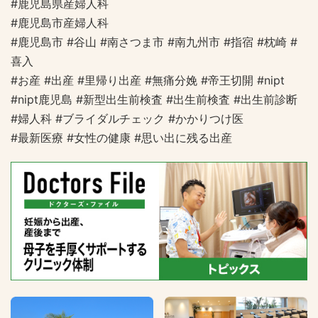
#鹿児島県産婦人科
#鹿児島市産婦人科
#鹿児島市 #谷山 #南さつま市 #南九州市 #指宿 #枕崎 #
喜入
#お産 #出産 #里帰り出産 #無痛分娩 #帝王切開 #nipt
#nipt鹿児島 #新型出生前検査 #出生前検査 #出生前診断
#婦人科 #ブライダルチェック #かかりつけ医
#最新医療 #女性の健康 #思い出に残る出産