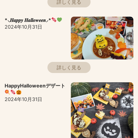
詳しく見る
*⸜𝑯𝒂𝒑𝒑𝒚 𝑯𝒂𝒍𝒍𝒐𝒘𝒆𝒆𝒏⸝*
2024年10月31日
詳しく見る
HappyHalloweenデザート
2024年10月31日