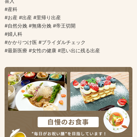
喜入
#産科
#お産 #出産 #里帰り出産
#自然分娩 #無痛分娩 #帝王切開
#婦人科
#かかりつけ医 #ブライダルチェック
#最新医療 #女性の健康 #思い出に残る出産