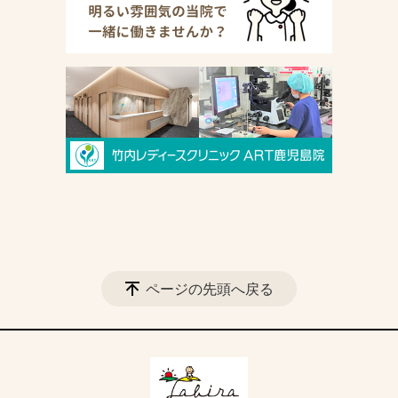
ページの先頭へ戻る