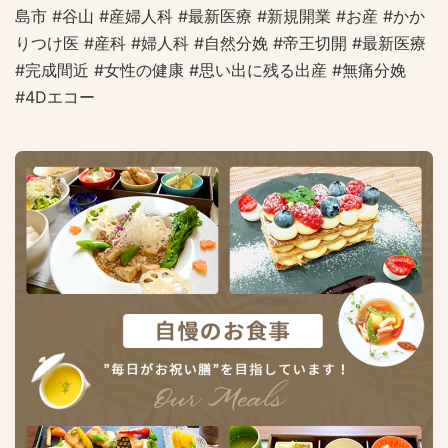
島市 #谷山 #産婦人科 #最新医療 #新規開業 #お産 #かか
りつけ医 #産科 #婦人科 #自然分娩 #帝王切開 #最新医療
#完成間近 #女性の健康 #思い出に残る出産 #無痛分娩
#4Dエコー