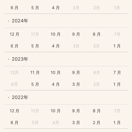
6 月
5 月
4 月
3月
2月
1月
2024年
12 月
11月
10 月
9 月
8 月
7月
6 月
5 月
4 月
3月
2月
1 月
2023年
12月
11 月
10 月
9 月
8月
7 月
6月
5 月
4 月
3 月
2月
1 月
2022年
12 月
11月
10 月
9 月
8 月
7月
6 月
5月
4月
3 月
2 月
1 月