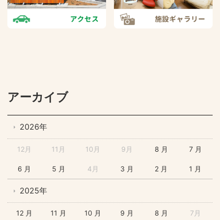
アーカイブ
2026年
12月
11月
10月
9月
8 月
7 月
6 月
5 月
4月
3 月
2 月
1 月
2025年
12 月
11 月
10 月
9 月
8 月
7月