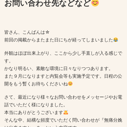
お問い合わせ先などなど
皆さん、こんばんは☆
前回の掲載からまたまた日にちが経ってしまいました
外観はほぼ出来上がり、ここから少し手直しが入る感じで
す。
かなり明るい、素敵な環境に日々なりつつあります。
また９月になりますと内覧会等も実施予定です。日程の公
開をもう暫くお待ちくださいね
さて、最近になり様々なお問い合わせをメッセージやお電
話でいただく様になりました。
本当にありがとうございます
そんな中、結構な頻度でいただく問い合わせが『無痛分娩