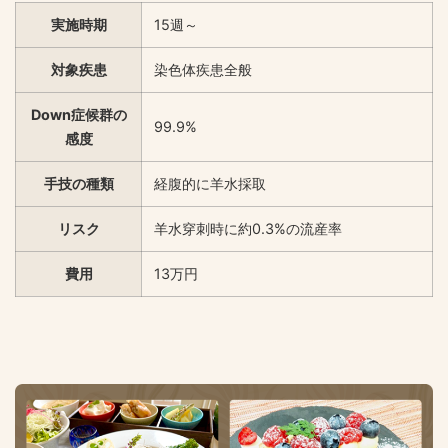
実施時期
15週～
対象疾患
染色体疾患全般
Down症候群の
99.9%
感度
手技の種類
経腹的に羊水採取
リスク
羊水穿刺時に約0.3%の流産率
費用
13万円